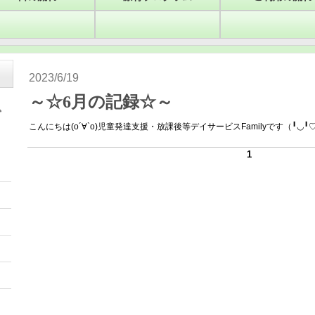
2023/6/19
～☆6月の記録☆～
こんにちは(о´∀`о)児童発達支援・放課後等デイサービスFamilyです（╹◡╹♡
1